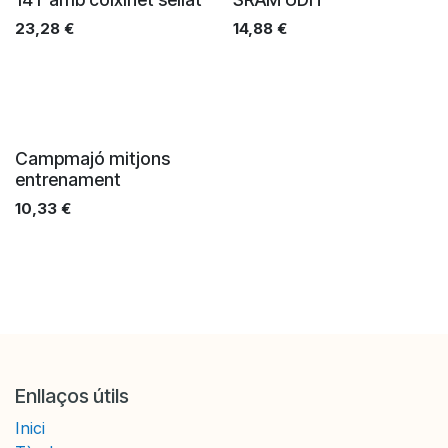
23,28
€
14,88
€
Pre-order
Campmajó mitjons
entrenament
10,33
€
Enllaços útils
Inici