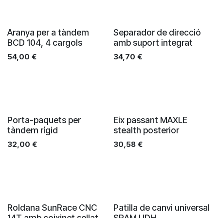
Aranya per a tàndem
Separador de direcció
BCD 104, 4 cargols
amb suport integrat
54,00
€
34,70
€
Porta-paquets per
Eix passant MAXLE
tàndem rígid
stealth posterior
32,00
€
30,58
€
Roldana SunRace CNC
Patilla de canvi universal
14T amb coixinet sellat
SRAM UDH