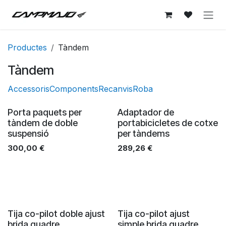
Skip to Content
Productes
Tàndem
Tàndem
Accessoris
Components
Recanvis
Roba
Porta paquets per
Adaptador de
tàndem de doble
portabicicletes de cotxe
suspensió
per tàndems
300,00
€
289,26
€
Tija co-pilot doble ajust
Tija co-pilot ajust
brida quadre
simple brida quadre