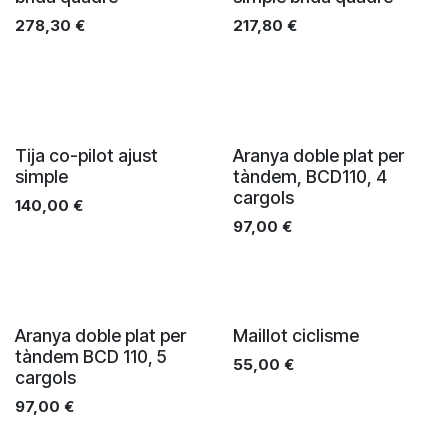
278,30
€
217,80
€
Tija co-pilot ajust
Aranya doble plat per
simple
tàndem, BCD110, 4
cargols
140,00
€
97,00
€
Pre-order
Aranya doble plat per
Maillot ciclisme
tàndem BCD 110, 5
55,00
€
cargols
97,00
€